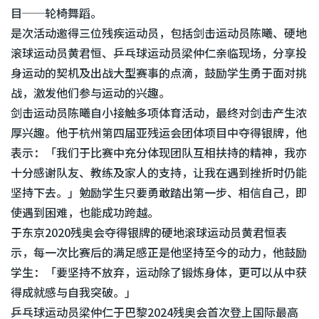
目──轮椅舞蹈。
是次活动邀得三位残疾运动员，包括剑击运动员陈曦、硬地
滚球运动员黄君恒、乒乓球运动员梁仲仁亲临现场，分享投
身运动的契机及出战大型赛事的点滴，鼓励学生勇于面对挑
战，激发他们参与运动的兴趣。
剑击运动员陈曦自小接触多项体育活动，最终对剑击产生浓
厚兴趣。他于杭州第四届亚残运会团体项目中夺得银牌，他
表示：「我们于比赛中充分体现团队互相扶持的精神，我亦
十分感谢队友、教练及家人的支持，让我在遇到挫折时仍能
坚持下去。」勉励学生只要勇敢踏出第一步、相信自己，即
使遇到困难，也能成功跨越。
于东京2020残奥会夺得银牌的硬地滚球运动员黄君恒表
示，每一次比赛后的满足感正是他坚持至今的动力，他鼓励
学生：「要坚持不放弃，运动除了锻炼身体，更可以从中获
得成就感与自我突破。」
乒乓球运动员梁仲仁于巴黎2024残奥会首次登上国际最高