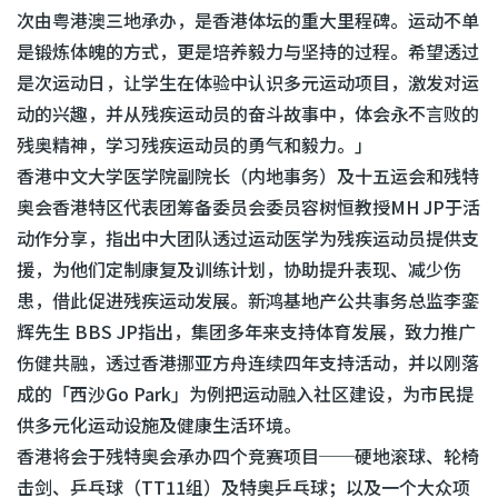
次由粤港澳三地承办，是香港体坛的重大里程碑。运动不单
是锻炼体魄的方式，更是培养毅力与坚持的过程。希望透过
是次运动日，让学生在体验中认识多元运动项目，激发对运
动的兴趣，并从残疾运动员的奋斗故事中，体会永不言败的
残奥精神，学习残疾运动员的勇气和毅力。」
香港中文大学医学院副院长（内地事务）及十五运会和残特
奥会香港特区代表团筹备委员会委员容树恒教授MH JP于活
动作分享，指出中大团队透过运动医学为残疾运动员提供支
援，为他们定制康复及训练计划，协助提升表现、减少伤
患，借此促进残疾运动发展。新鸿基地产公共事务总监李銮
辉先生 BBS JP指出，集团多年来支持体育发展，致力推广
伤健共融，透过香港挪亚方舟连续四年支持活动，并以刚落
成的「西沙Go Park」为例把运动融入社区建设，为市民提
供多元化运动设施及健康生活环境。
香港将会于残特奥会承办四个竞赛项目──硬地滚球、轮椅
击剑、乒乓球（TT11组）及特奥乒乓球；以及一个大众项