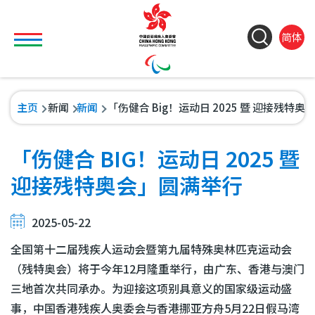
移至主內容
Toggle main menu visibility
ColorC
Langu
So
简体
&
switch
M
Font
(
M
Resiz
导
主页
新闻
新闻
「伤健合 Big！运动日 2025 暨 迎接残特
n
航
连
「伤健合 BIG！运动日 2025 暨
结
迎接残特奥会」圆满举行
2025-05-22
全国第十二届残疾人运动会暨第九届特殊奥林匹克运动会
（残特奥会）将于今年12月隆重举行，由广东、香港与澳门
三地首次共同承办。为迎接这项别具意义的国家级运动盛
事，中国香港残疾人奥委会与香港挪亚方舟5月22日假马湾