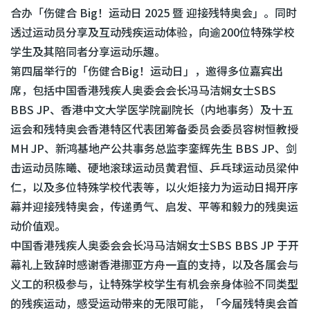
合办「伤健合 Big！运动日 2025 暨 迎接残特奥会」。同时
透过运动员分享及互动残疾运动体验，向逾200位特殊学校
学生及其陪同者分享运动乐趣。
第四届举行的「伤健合Big！运动日」，邀得多位嘉宾出
席，包括中国香港残疾人奥委会会长冯马洁娴女士SBS
BBS JP、香港中文大学医学院副院长（内地事务）及十五
运会和残特奥会香港特区代表团筹备委员会委员容树恒教授
MH JP、新鸿基地产公共事务总监李銮辉先生 BBS JP、剑
击运动员陈曦、硬地滚球运动员黄君恒、乒乓球运动员梁仲
仁，以及多位特殊学校代表等，以火炬接力为运动日揭开序
幕并迎接残特奥会，传递勇气、启发、平等和毅力的残奥运
动价值观。
中国香港残疾人奥委会会长冯马洁娴女士SBS BBS JP 于开
幕礼上致辞时感谢香港挪亚方舟一直的支持，以及各属会与
义工的积极参与，让特殊学校学生有机会亲身体验不同类型
的残疾运动，感受运动带来的无限可能，「今届残特奥会首