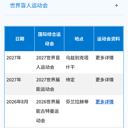
初步体会到参加残疾人奥运会所需面对的挑战与纪律。
世界盲人运动会
肢体残疾运动员提供在国际舞台上大放异彩的机会。
首届世界展能运动沙滩运动会在土耳其南部地中海沿岸
美丽的梅尔辛海岸举行，该地拥有长达 116 公里的壮丽
运动会周期：二年一届
从 1998 年在西班牙马德里开始，世界盲人运动会已成
运动会周期：二年一届
海岸线。
为世界上最大的视障运动员体育赛事。
国际综合运
日期
地点
运动会资料
运动会周期：二年一届
动会
多年来，这项综合运动比赛每四年举办一次，包括“世
界盲人体育锦标赛”和“IBSA 世界锦标赛和运动会”
2027年
2027世界盲
乌兹别克塔
更多详情
等各种名称。
人运动会
什干
世界运动会为新老运动员提供了一个机会，让他们在残
2027年
2027世界展
待定
更多详情
奥会和非残奥会运动项目中与强大的同龄人竞争。许多
能运动会
参加比赛的运动员在残奥会上赢得了奖牌，或者在其他
地方达到了成功的最高高度。该计划以广泛而多样的运
2026年8月
2026世界展
芬兰拉赫蒂
更多详情
动为特色，每届都会发生变化。
能古特曼运
动会
运动会周期：四年一届