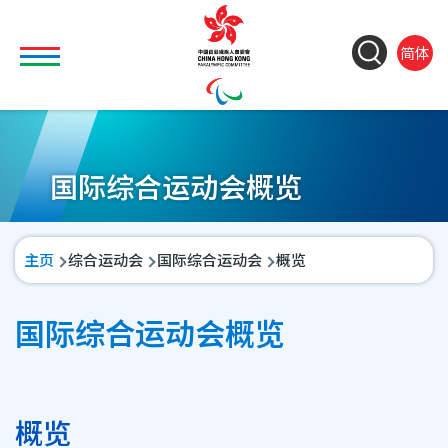
移至主內容
Toggle main menu visibility
ColorC
Langu
So
简体
&
switch
M
Font
(
M
Resiz
n
国际综合运动会概览
导
主页
综合运动会
国际综合运动会
概览
航
连
国际综合运动会概览
结
概览