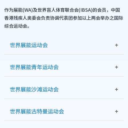
作为展能(WA)及世界盲人体育联合会(IBSA)的会员，中国
香港残疾人奥委会负责协调代表团参加以上两会举办之国际
综合运动会。
世界展能运动会
世界展能运动会是世界上最大的肢体残疾运动员聚会。
世界展能青年运动会
所有世界展能运动会都是根据每个地方组委会的目标和
世界展能青年运动会为青少年肢体残疾运动员提供两年
资源单独定制的，可以包括所有或部分传统肢体残疾运
世界展能沙滩运动会
一度的多项运动会，并经常让他们第一次体验国际比
动项目。
赛。青年运动会说明全世界肢体残疾的年轻运动员发
世界展能沙滩运动会包括多元化专为肢体残疾运动员而
展，促进他们在残奥运动的不同途径中的成长。全球各
运动会周期：二年一届
世界展能古特曼运动会
设的沙滩、水上及露天运动项目，这是首个涵盖上述运
地隔年轮流举办的独特运动会环境，为年轻运动员提供
动类别的综合性残疾运动会。
了更广泛的团队合作与体育经验的认知，同时也让他们
世界展能古特曼运动会旨在为参加非残奥会运动项目的