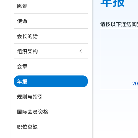
年报
连
愿景
navigation
结
使命
请按以下连结阅
会长的话
组织架构
会章
年报
2
规则与指引
国际会员资格
职位空缺