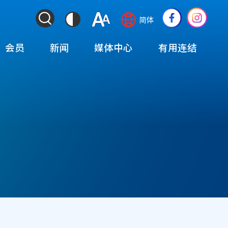
ColorContrast
Language
Social
简体
&
switcher
Media
Font
(TOP)
会员
新闻
媒体中心
有用连结
Resize