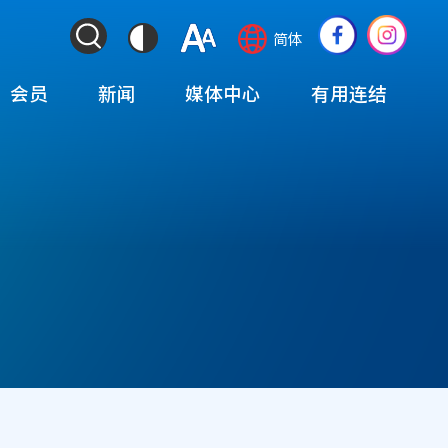
ColorContrast
Language
Social
简体
&
switcher
Media
Font
(TOP)
会员
新闻
媒体中心
有用连结
Resize