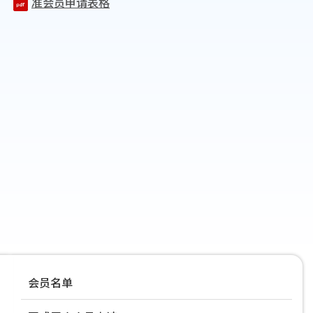
准会员申请表格
Main
会员名单
navigation