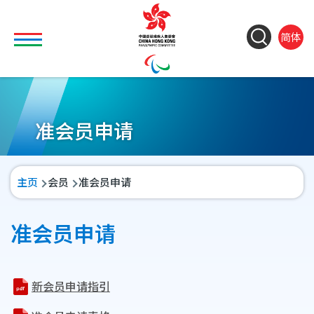
移至主內容
Toggle main menu visibility
ColorC
Langu
So
简体
&
switch
M
Font
(
M
Resiz
n
准会员申请
导
主页
会员
准会员申请
航
连
准会员申请
结
新会员申请指引