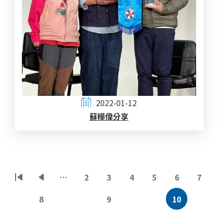
2022-01-12
蘇樺偉分享
Pagination
…
2
3
4
5
6
7
First
Previous
頁
頁
頁
頁
頁
頁
page
page
面
面
面
面
面
面
8
9
10
頁
頁
目