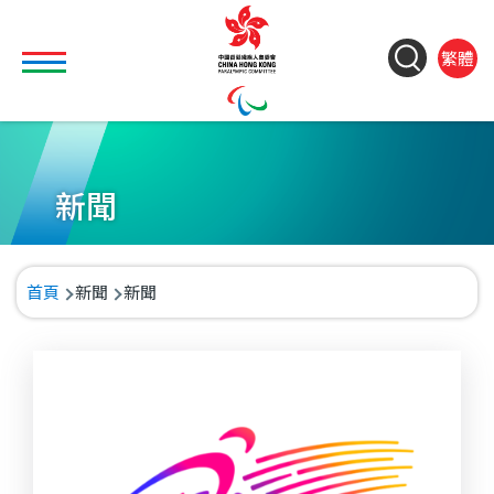
移至主內容
Toggle main menu visibility
ColorC
Langu
S
繁體
&
switch
M
Font
(
M
Resize
n
新聞
導
首頁
新聞
新聞
航
連
結