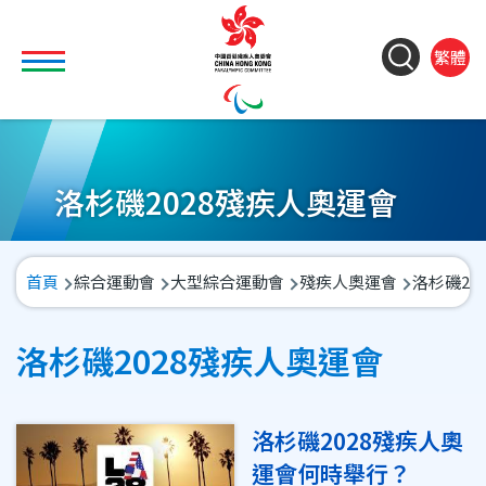
移至主內容
Toggle main menu visibility
ColorC
Langu
S
繁體
&
switch
M
Font
(
M
Resize
n
洛杉磯2028殘疾人奧運會
導
首頁
綜合運動會
大型綜合運動會
殘疾人奧運會
洛杉磯20
航
連
洛杉磯2028殘疾人奧運會
結
洛杉磯2028殘疾人奧
運會何時舉行？