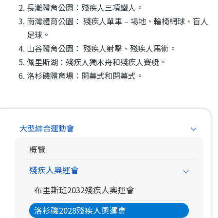
長灘體育公園：殘疾人三項鐵人。
南灣體育公園： 殘疾人單車 – 場地、輪椅網球、盲人
足球。
山谷體育公園： 殘疾人射擊、殘疾人馬術。
佩里斯湖：殘疾人獨木舟和殘疾人賽艇。
洛杉磯體育場：開幕式和閉幕式。
Main
大型綜合運動會
navigation
概覽
殘疾人奧運會
布里斯班2032殘疾人奧運會
洛杉磯2028殘疾人奧運會