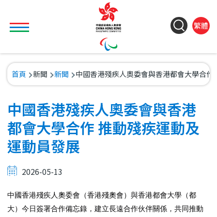
移至主內容
Toggle main menu visibility
ColorC
Langu
S
繁體
&
switch
M
Font
(
M
Resize
導
首頁
新聞
新聞
中國香港殘疾人奧委會與香港都會大學合作 
n
航
連
中國香港殘疾人奧委會與香港
結
都會大學合作 推動殘疾運動及
運動員發展
2026-05-13
中國香港殘疾人奧委會（香港殘奧會）與香港都會大學（都
大）今日簽署合作備忘錄，建立長遠合作伙伴關係，共同推動