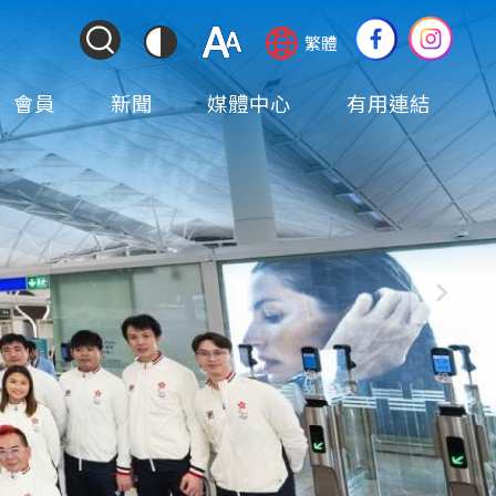
ColorContrast
Language
Social
繁體
&
switcher
Media
Font
(TOP)
會員
新聞
媒體中心
有用連結
Resize