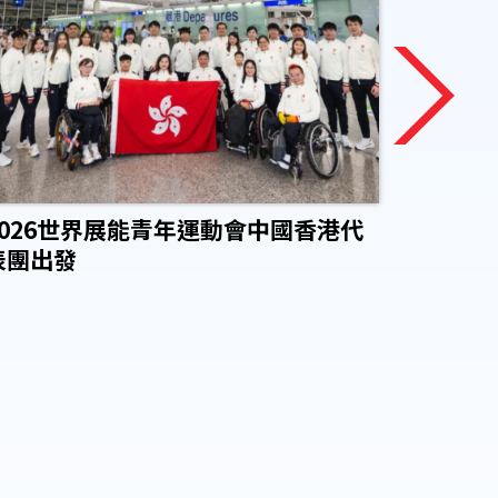
2026世界展能青年運動會中國香港代
理大眼
表團出發
奧委會
運動發
定