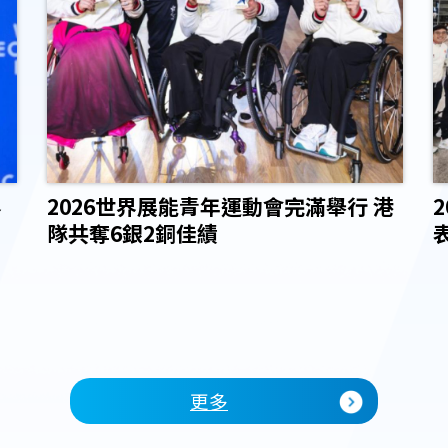
界
2026世界展能青年運動會完滿舉行 港
隊共奪6銀2銅佳績
更多