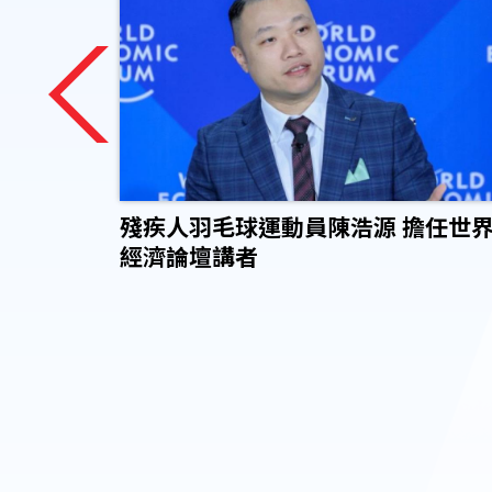
坊現正
殘疾人羽毛球運動員陳浩源 擔任世
經濟論壇講者
研討會以
定的新篇
士，分享